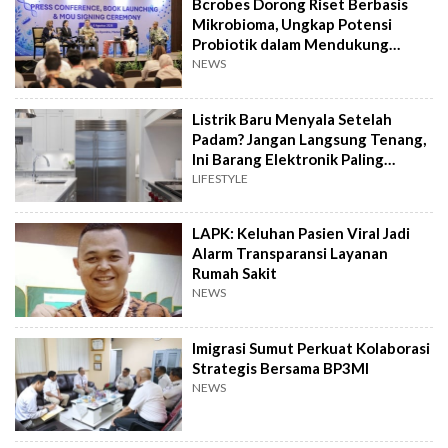
Bcrobes Dorong Riset Berbasis
Mikrobioma, Ungkap Potensi
Probiotik dalam Mendukung
Terapi Jerawat
NEWS
Listrik Baru Menyala Setelah
Padam? Jangan Langsung Tenang,
Ini Barang Elektronik Paling
Rawan Rusak
LIFESTYLE
LAPK: Keluhan Pasien Viral Jadi
Alarm Transparansi Layanan
Rumah Sakit
NEWS
Imigrasi Sumut Perkuat Kolaborasi
Strategis Bersama BP3MI
NEWS