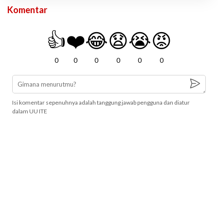
Komentar
👍
❤️
😂
😧
😭
😡
0
0
0
0
0
0
Isi komentar sepenuhnya adalah tanggung jawab pengguna dan diatur
dalam UU ITE