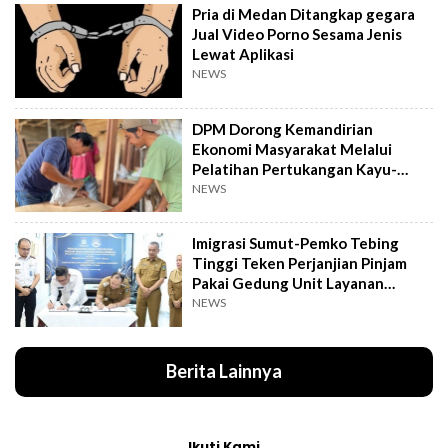
Pria di Medan Ditangkap gegara
Jual Video Porno Sesama Jenis
Lewat Aplikasi
NEWS
DPM Dorong Kemandirian
Ekonomi Masyarakat Melalui
Pelatihan Pertukangan Kayu-
Pelatihan UMKM
NEWS
Imigrasi Sumut-Pemko Tebing
Tinggi Teken Perjanjian Pinjam
Pakai Gedung Unit Layanan
Paspor
NEWS
Berita Lainnya
Ikuti Kami