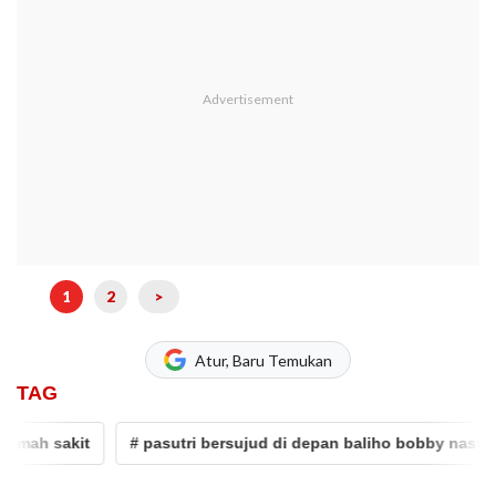
1
2
>
Atur, Baru Temukan
TAG
 sakit
# pasutri bersujud di depan baliho bobby nasution