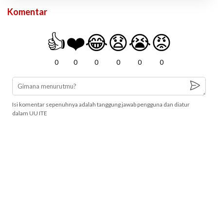
Komentar
👍
❤️
😂
😧
😭
😡
0
0
0
0
0
0
Isi komentar sepenuhnya adalah tanggung jawab pengguna dan diatur
dalam UU ITE