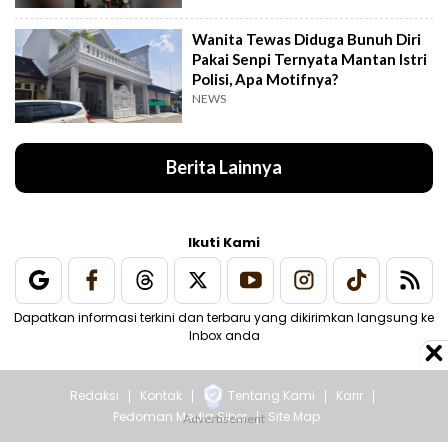
Wanita Tewas Diduga Bunuh Diri
Pakai Senpi Ternyata Mantan Istri
Polisi, Apa Motifnya?
NEWS
Berita Lainnya
Ikuti Kami
Dapatkan informasi terkini dan terbaru yang dikirimkan langsung ke
Inbox anda
Redaksi
Kontak
Tentang Kami
Karir
Pedoman Media Siber
Site Map