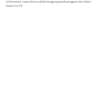
Isi komentar sepenuhnya adalah tanggung jawab pengguna dan diatur
dalam UU ITE