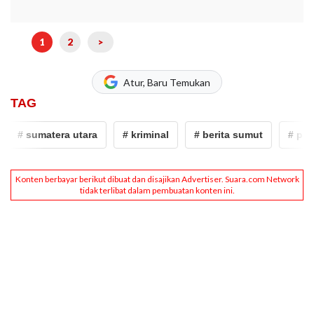
1
2
>
Atur, Baru Temukan
TAG
# sumatera utara
# kriminal
# berita sumut
# pembu