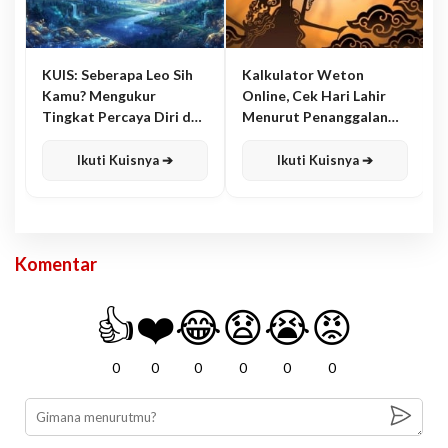
KUIS: Seberapa Leo Sih
Kalkulator Weton
Kamu? Mengukur
Online, Cek Hari Lahir
Tingkat Percaya Diri dan
Menurut Penanggalan
Karisma
Jawa
Ikuti Kuisnya ➔
Ikuti Kuisnya ➔
Komentar
👍
❤️
😂
😧
😭
😡
0
0
0
0
0
0