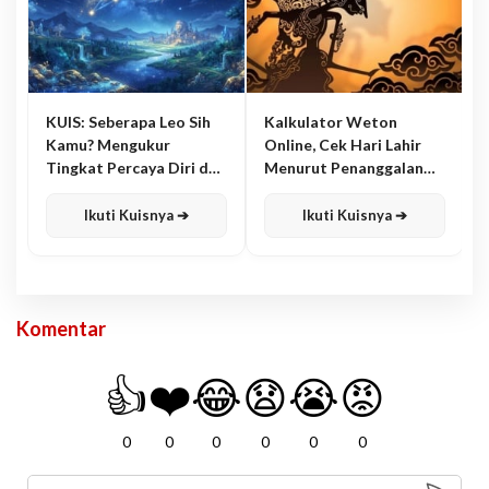
KUIS: Seberapa Leo Sih
Kalkulator Weton
Kamu? Mengukur
Online, Cek Hari Lahir
Tingkat Percaya Diri dan
Menurut Penanggalan
Karisma
Jawa
Ikuti Kuisnya ➔
Ikuti Kuisnya ➔
Komentar
👍
❤️
😂
😧
😭
😡
0
0
0
0
0
0