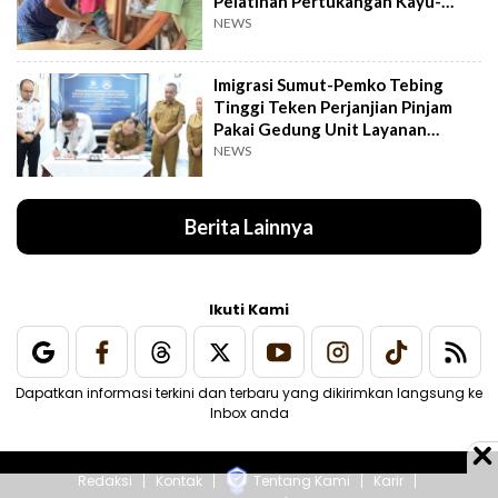
Pelatihan Pertukangan Kayu-
Pelatihan UMKM
NEWS
Imigrasi Sumut-Pemko Tebing
Tinggi Teken Perjanjian Pinjam
Pakai Gedung Unit Layanan
Paspor
NEWS
Berita Lainnya
Ikuti Kami
Dapatkan informasi terkini dan terbaru yang dikirimkan langsung ke
Inbox anda
Redaksi
Kontak
Tentang Kami
Karir