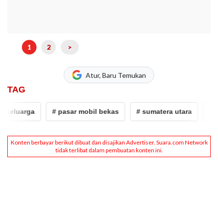
1
2
>
Atur, Baru Temukan
TAG
luarga
# pasar mobil bekas
# sumatera utara
# mobi