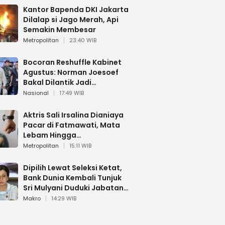
Kantor Bapenda DKI Jakarta
Dilalap si Jago Merah, Api
Semakin Membesar
Metropolitan
23:40 WIB
Bocoran Reshuffle Kabinet
Agustus: Norman Joesoef
Bakal Dilantik Jadi
Wamenhan RI
Nasional
17:49 WIB
Aktris Sali Irsalina Dianiaya
Pacar di Fatmawati, Mata
Lebam Hingga
Diselamatkan Polantas
Metropolitan
15:11 WIB
Dipilih Lewat Seleksi Ketat,
Bank Dunia Kembali Tunjuk
Sri Mulyani Duduki Jabatan
Strategis
Makro
14:29 WIB