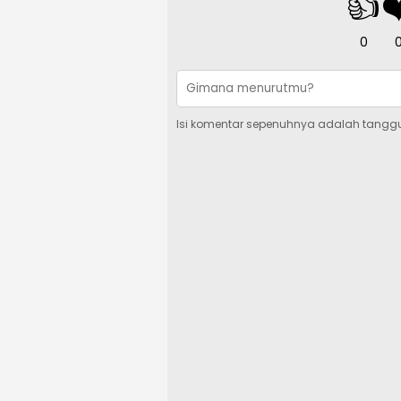
👍
❤
0
Isi komentar sepenuhnya adalah tangg