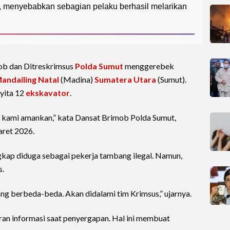
u, menyebabkan sebagian pelaku berhasil melarikan
b dan Ditreskrimsus
Polda Sumut
menggerebek
andailing Natal
(Madina)
Sumatera Utara
(Sumut).
yita 12
ekskavator
.
il kami amankan,” kata Dansat Brimob Polda Sumut,
aret 2026.
gkap diduga sebagai pekerja tambang ilegal. Namun,
s.
g berbeda-beda. Akan didalami tim Krimsus,” ujarnya.
an informasi saat penyergapan. Hal ini membuat