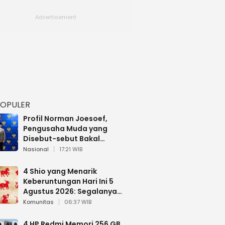
POPULER
Profil Norman Joesoef,
Pengusaha Muda yang
Disebut-sebut Bakal
Dilantik Jadi Wamenhan RI
Nasional
17:21 WIB
4 Shio yang Menarik
Keberuntungan Hari Ini 5
Agustus 2026: Segalanya
Berjalan Lancar
Komunitas
06:37 WIB
4 HP Redmi Memori 256 GB