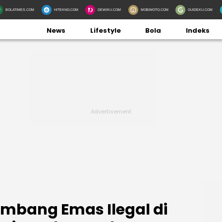
BOLATIMES.COM
HITEKNO.COM
DEWIKU.COM
MOBIMOTO.COM
GUIDEKU.COM
News
Lifestyle
Bola
Indeks
ambang Emas Ilegal di