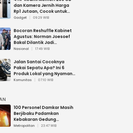
dan Kamera Jernih Harga
Rp1 Jutaan, Cocok untuk
Multitasking
Gadget
09:29 WIB
Bocoran Reshuffle Kabinet
Agustus: Norman Joesoef
Bakal Dilantik Jadi
Wamenhan RI
Nasional
17:49 WIB
Jalan Santai Cocoknya
Pakai Sepatu Apa? Ini 6
Produk Lokal yang Nyaman
Buat 17 Agustusan
Komunitas
07:10 WIB
HAN
100 Personel Damkar Masih
Berjibaku Padamkan
Kebakaran Gedung
Bapenda DKI
Metropolitan
23:47 WIB