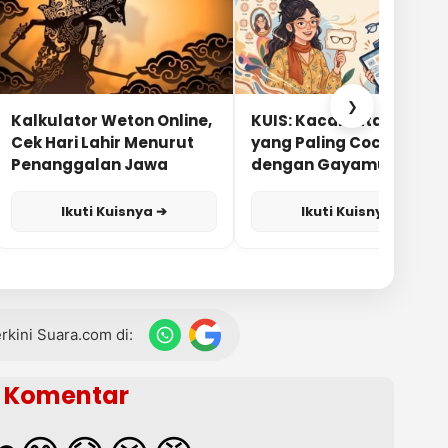
❯
Kalkulator Weton Online,
KUIS: Kacamata Apa
Cek Hari Lahir Menurut
yang Paling Cocok
Penanggalan Jawa
dengan Gayamu?
Ikuti Kuisnya ➔
Ikuti Kuisnya ➔
terkini Suara.com di:
Komentar