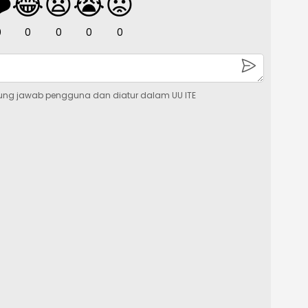
️
😂
😧
😭
😡
0
0
0
0
0
ung jawab pengguna dan diatur dalam UU ITE