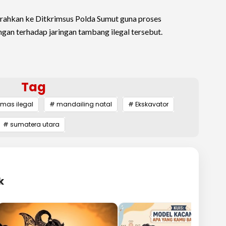
iserahkan ke Ditkrimsus Polda Sumut guna proses
gan terhadap jaringan tambang ilegal tersebut.
Tag
mas ilegal
# mandailing natal
# Ekskavator
# sumatera utara
k