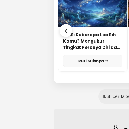
❮
KUIS: Seberapa Leo Sih
Kamu? Mengukur
Tingkat Percaya Diri dan
Karisma
Ikuti Kuisnya ➔
Ikuti berita 