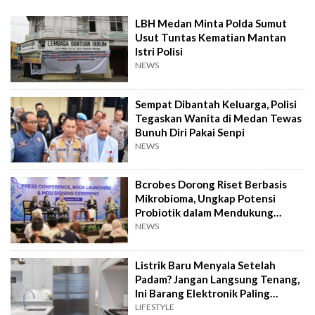
LBH Medan Minta Polda Sumut
Usut Tuntas Kematian Mantan
Istri Polisi
NEWS
Sempat Dibantah Keluarga, Polisi
Tegaskan Wanita di Medan Tewas
Bunuh Diri Pakai Senpi
NEWS
Bcrobes Dorong Riset Berbasis
Mikrobioma, Ungkap Potensi
Probiotik dalam Mendukung
Terapi Jerawat
NEWS
Listrik Baru Menyala Setelah
Padam? Jangan Langsung Tenang,
Ini Barang Elektronik Paling
Rawan Rusak
LIFESTYLE