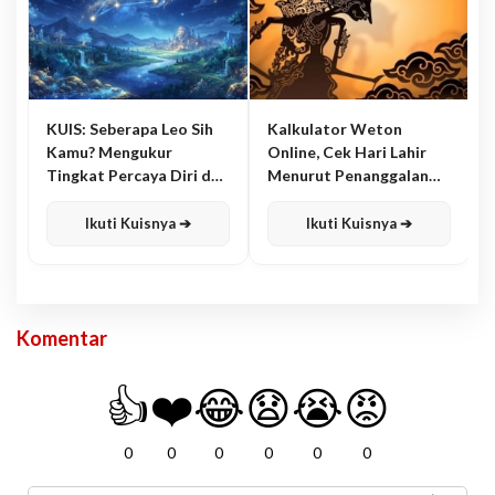
KUIS: Seberapa Leo Sih
Kalkulator Weton
Kamu? Mengukur
Online, Cek Hari Lahir
Tingkat Percaya Diri dan
Menurut Penanggalan
Karisma
Jawa
Ikuti Kuisnya ➔
Ikuti Kuisnya ➔
Komentar
👍
❤️
😂
😧
😭
😡
0
0
0
0
0
0