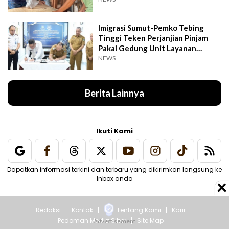
Imigrasi Sumut-Pemko Tebing
Tinggi Teken Perjanjian Pinjam
Pakai Gedung Unit Layanan
Paspor
NEWS
Berita Lainnya
Ikuti Kami
Dapatkan informasi terkini dan terbaru yang dikirimkan langsung ke
Inbox anda
Redaksi
Kontak
Tentang Kami
Karir
Pedoman Media Siber
Site Map