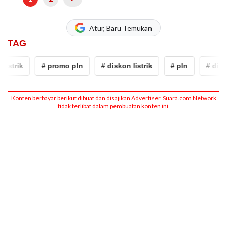
Atur, Baru Temukan
TAG
strik
# promo pln
# diskon listrik
# pln
# diskon