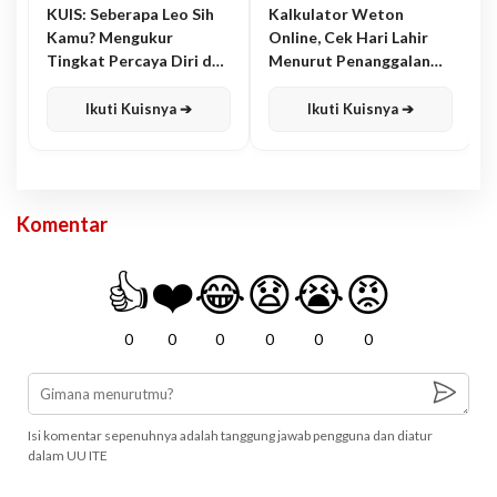
KUIS: Seberapa Leo Sih
Kalkulator Weton
Kamu? Mengukur
Online, Cek Hari Lahir
Tingkat Percaya Diri dan
Menurut Penanggalan
Karisma
Jawa
Ikuti Kuisnya ➔
Ikuti Kuisnya ➔
Komentar
👍
❤️
😂
😧
😭
😡
0
0
0
0
0
0
Isi komentar sepenuhnya adalah tanggung jawab pengguna dan diatur
dalam UU ITE