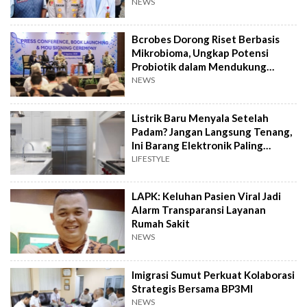
NEWS
Bcrobes Dorong Riset Berbasis
Mikrobioma, Ungkap Potensi
Probiotik dalam Mendukung
Terapi Jerawat
NEWS
Listrik Baru Menyala Setelah
Padam? Jangan Langsung Tenang,
Ini Barang Elektronik Paling
Rawan Rusak
LIFESTYLE
LAPK: Keluhan Pasien Viral Jadi
Alarm Transparansi Layanan
Rumah Sakit
NEWS
Imigrasi Sumut Perkuat Kolaborasi
Strategis Bersama BP3MI
NEWS