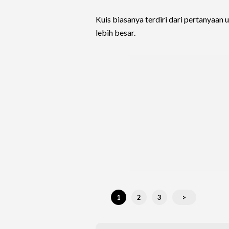
Kuis biasanya terdiri dari pertanyaa
lebih besar.
1
2
3
>