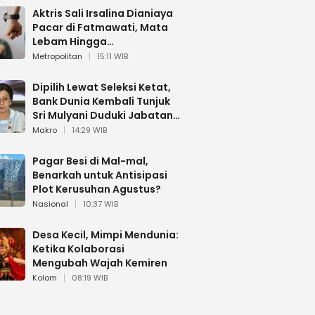
Aktris Sali Irsalina Dianiaya
Pacar di Fatmawati, Mata
Lebam Hingga
Diselamatkan Polantas
Metropolitan
15:11 WIB
Dipilih Lewat Seleksi Ketat,
Bank Dunia Kembali Tunjuk
Sri Mulyani Duduki Jabatan
Strategis
Makro
14:29 WIB
Pagar Besi di Mal-mal,
Benarkah untuk Antisipasi
Plot Kerusuhan Agustus?
Nasional
10:37 WIB
Desa Kecil, Mimpi Mendunia:
Ketika Kolaborasi
Mengubah Wajah Kemiren
Kolom
08:19 WIB