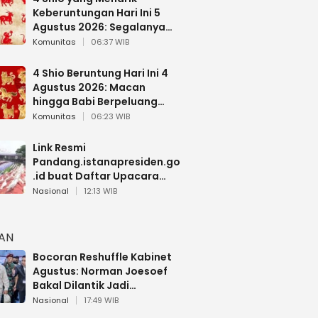
Keberuntungan Hari Ini 5
Agustus 2026: Segalanya
Berjalan Lancar
Komunitas
06:37 WIB
4 Shio Beruntung Hari Ini 4
Agustus 2026: Macan
hingga Babi Berpeluang
Dapat Kabar Baik
Komunitas
06:23 WIB
Link Resmi
Pandang.istanapresiden.go
.id buat Daftar Upacara
Bendera HUT RI di Istana
Nasional
12:13 WIB
Negara
HAN
Bocoran Reshuffle Kabinet
Agustus: Norman Joesoef
Bakal Dilantik Jadi
Wamenhan RI
Nasional
17:49 WIB