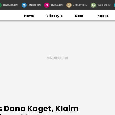
BOLATIMES.COM
HITEKNO.COM
DEWIKU.COM
MOBIMOTO.COM
GUIDEKU.COM
News
Lifestyle
Bola
Indeks
s Dana Kaget, Klaim