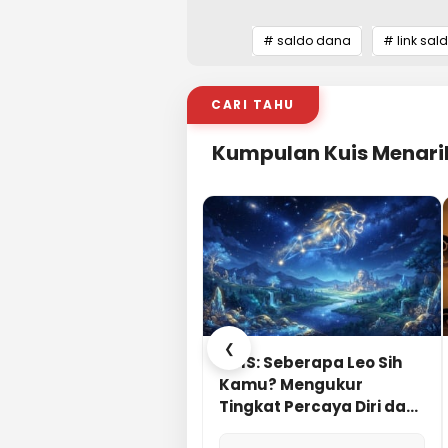
# saldo dana
# link sal
CARI TAHU
Kumpulan Kuis Menari
❮
KUIS: Seberapa Leo Sih
Kamu? Mengukur
Tingkat Percaya Diri dan
Karisma