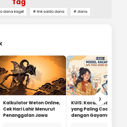
Tag
do dana kaget
# link saldo dana
# dana
k
❯
Kalkulator Weton Online,
KUIS: Kacamata Apa
Cek Hari Lahir Menurut
yang Paling Cocok
Penanggalan Jawa
dengan Gayamu?