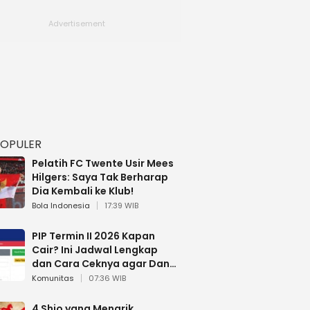
POPULER
Pelatih FC Twente Usir Mees
Hilgers: Saya Tak Berharap
Dia Kembali ke Klub!
Bola Indonesia
17:39 WIB
PIP Termin II 2026 Kapan
Cair? Ini Jadwal Lengkap
dan Cara Ceknya agar Dana
Tidak Hangus!
Komunitas
07:36 WIB
4 Shio yang Menarik