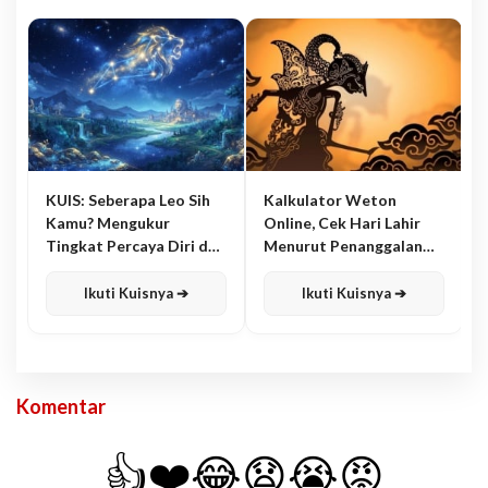
KUIS: Seberapa Leo Sih
Kalkulator Weton
Kamu? Mengukur
Online, Cek Hari Lahir
Tingkat Percaya Diri dan
Menurut Penanggalan
Karisma
Jawa
Ikuti Kuisnya ➔
Ikuti Kuisnya ➔
Komentar
👍
❤️
😂
😧
😭
😡