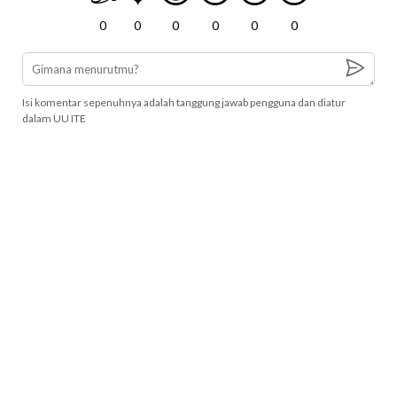
0
0
0
0
0
0
Isi komentar sepenuhnya adalah tanggung jawab pengguna dan diatur
dalam UU ITE