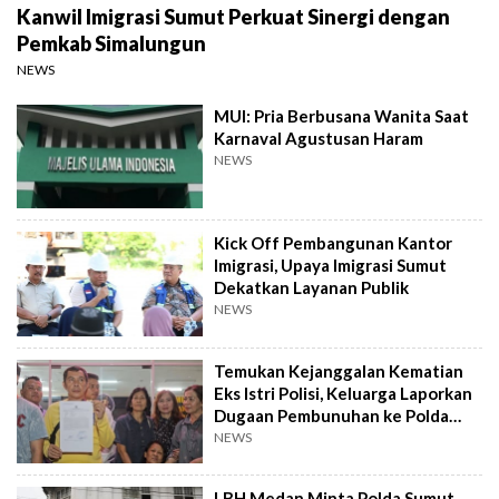
Kanwil Imigrasi Sumut Perkuat Sinergi dengan
Pemkab Simalungun
NEWS
MUI: Pria Berbusana Wanita Saat
Karnaval Agustusan Haram
NEWS
Kick Off Pembangunan Kantor
Imigrasi, Upaya Imigrasi Sumut
Dekatkan Layanan Publik
NEWS
Temukan Kejanggalan Kematian
Eks Istri Polisi, Keluarga Laporkan
Dugaan Pembunuhan ke Polda
Sumut
NEWS
LBH Medan Minta Polda Sumut