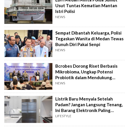
Usut Tuntas Kematian Mantan
Istri Polisi
NEWS
Sempat Dibantah Keluarga, Polisi
Tegaskan Wanita di Medan Tewas
Bunuh Diri Pakai Senpi
NEWS
Bcrobes Dorong Riset Berbasis
Mikrobioma, Ungkap Potensi
Probiotik dalam Mendukung
Terapi Jerawat
NEWS
Listrik Baru Menyala Setelah
Padam? Jangan Langsung Tenang,
Ini Barang Elektronik Paling
Rawan Rusak
LIFESTYLE