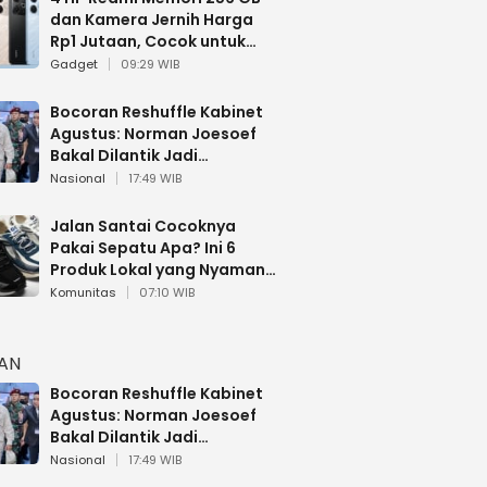
dan Kamera Jernih Harga
Rp1 Jutaan, Cocok untuk
Multitasking
Gadget
09:29 WIB
Bocoran Reshuffle Kabinet
Agustus: Norman Joesoef
Bakal Dilantik Jadi
Wamenhan RI
Nasional
17:49 WIB
Jalan Santai Cocoknya
Pakai Sepatu Apa? Ini 6
Produk Lokal yang Nyaman
Buat 17 Agustusan
Komunitas
07:10 WIB
HAN
Bocoran Reshuffle Kabinet
Agustus: Norman Joesoef
Bakal Dilantik Jadi
Wamenhan RI
Nasional
17:49 WIB