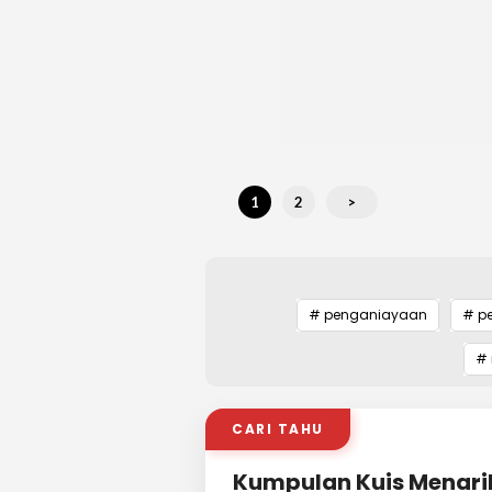
1
2
>
# penganiayaan
# p
# 
CARI TAHU
Kumpulan Kuis Menari