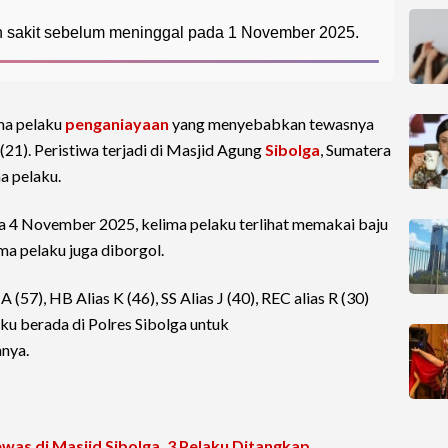
h sakit sebelum meninggal pada 1 November 2025.
ma pelaku
penganiayaan
yang menyebabkan tewasnya
1). Peristiwa terjadi di Masjid Agung
Sibolga
, Sumatera
a pelaku.
sa 4 November 2025, kelima pelaku terlihat memakai baju
ma pelaku juga diborgol.
(57), HB Alias K (46), SS Alias J (40), REC alias R (30)
elaku berada di Polres Sibolga untuk
nya.
was di Masjid Sibolga, 3 Pelaku Ditangkap