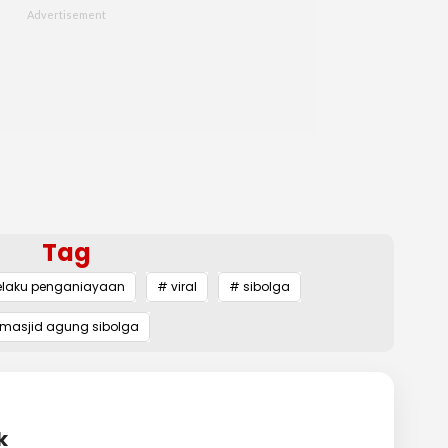
Tag
elaku penganiayaan
# viral
# sibolga
masjid agung sibolga
k