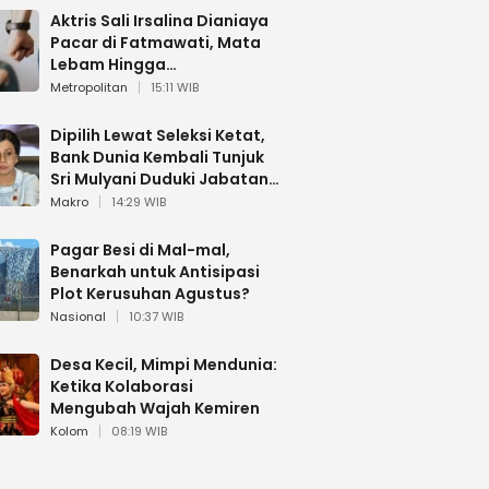
Aktris Sali Irsalina Dianiaya
Pacar di Fatmawati, Mata
Lebam Hingga
Diselamatkan Polantas
Metropolitan
15:11 WIB
Dipilih Lewat Seleksi Ketat,
Bank Dunia Kembali Tunjuk
Sri Mulyani Duduki Jabatan
Strategis
Makro
14:29 WIB
Pagar Besi di Mal-mal,
Benarkah untuk Antisipasi
Plot Kerusuhan Agustus?
Nasional
10:37 WIB
Desa Kecil, Mimpi Mendunia:
Ketika Kolaborasi
Mengubah Wajah Kemiren
Kolom
08:19 WIB