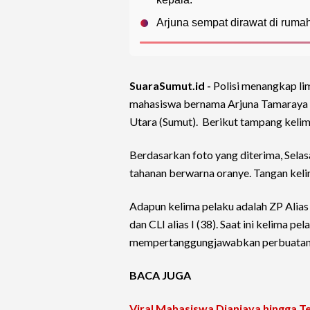
Arjuna sempat dirawat di ruma
SuaraSumut.id -
Polisi menangkap li
mahasiswa bernama Arjuna Tamaraya (2
Utara (Sumut). Berikut tampang kelim
Berdasarkan foto yang diterima, Sela
tahanan berwarna oranye. Tangan keli
Adapun kelima pelaku adalah ZP Alias A 
dan CLI alias I (38). Saat ini kelima p
mempertanggungjawabkan perbuatan
BACA JUGA
Viral Mahasiswa Dianiaya hingga Te