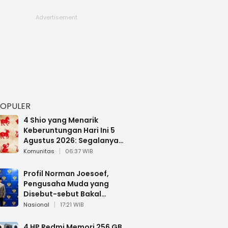
POPULER
4 Shio yang Menarik
Keberuntungan Hari Ini 5
Agustus 2026: Segalanya
Berjalan Lancar
Komunitas
06:37 WIB
Profil Norman Joesoef,
Pengusaha Muda yang
Disebut-sebut Bakal
Dilantik Jadi Wamenhan RI
Nasional
17:21 WIB
4 HP Redmi Memori 256 GB