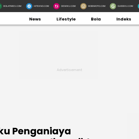
BOLATIMES.COM
HITEKNO.COM
DEWIKU.COM
MOBIMOTO.COM
GUIDEKU.COM
News
Lifestyle
Bola
Indeks
ku Penganiaya