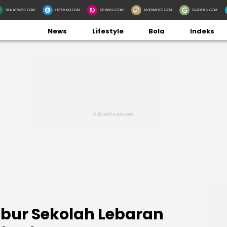
BOLATIMES.COM
HITEKNO.COM
DEWIKU.COM
MOBIMOTO.COM
GUIDEKU.COM
News
Lifestyle
Bola
Indeks
ibur Sekolah Lebaran