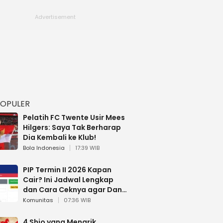
POPULER
Pelatih FC Twente Usir Mees
Hilgers: Saya Tak Berharap
Dia Kembali ke Klub!
Bola Indonesia
17:39 WIB
PIP Termin II 2026 Kapan
Cair? Ini Jadwal Lengkap
dan Cara Ceknya agar Dana
Tidak Hangus!
Komunitas
07:36 WIB
4 Shio yang Menarik