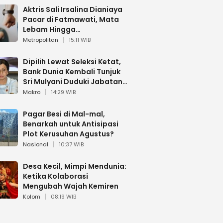
Aktris Sali Irsalina Dianiaya
Pacar di Fatmawati, Mata
Lebam Hingga
Diselamatkan Polantas
Metropolitan
15:11 WIB
Dipilih Lewat Seleksi Ketat,
Bank Dunia Kembali Tunjuk
Sri Mulyani Duduki Jabatan
Strategis
Makro
14:29 WIB
Pagar Besi di Mal-mal,
Benarkah untuk Antisipasi
Plot Kerusuhan Agustus?
Nasional
10:37 WIB
Desa Kecil, Mimpi Mendunia:
Ketika Kolaborasi
Mengubah Wajah Kemiren
Kolom
08:19 WIB