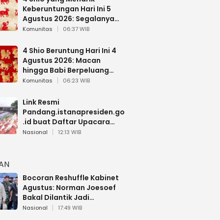
Keberuntungan Hari Ini 5
Agustus 2026: Segalanya
Berjalan Lancar
Komunitas
06:37 WIB
4 Shio Beruntung Hari Ini 4
Agustus 2026: Macan
hingga Babi Berpeluang
Dapat Kabar Baik
Komunitas
06:23 WIB
Link Resmi
Pandang.istanapresiden.go
.id buat Daftar Upacara
Bendera HUT RI di Istana
Nasional
12:13 WIB
Negara
HAN
Bocoran Reshuffle Kabinet
Agustus: Norman Joesoef
Bakal Dilantik Jadi
Wamenhan RI
Nasional
17:49 WIB