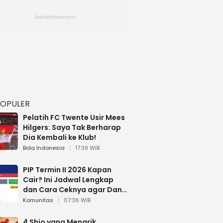
POPULER
Pelatih FC Twente Usir Mees
Hilgers: Saya Tak Berharap
Dia Kembali ke Klub!
Bola Indonesia
17:39 WIB
PIP Termin II 2026 Kapan
Cair? Ini Jadwal Lengkap
dan Cara Ceknya agar Dana
Tidak Hangus!
Komunitas
07:36 WIB
4 Shio yang Menarik