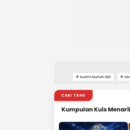
# suami bunuh istri
# as
CARI TAHU
Kumpulan Kuis Menari