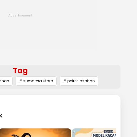
Tag
ahan
# sumatera utara
# polres asahan
k