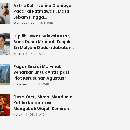
Aktris Sali Irsalina Dianiaya
Pacar di Fatmawati, Mata
Lebam Hingga
Diselamatkan Polantas
Metropolitan
15:11 WIB
Dipilih Lewat Seleksi Ketat,
Bank Dunia Kembali Tunjuk
Sri Mulyani Duduki Jabatan
Strategis
Makro
14:29 WIB
Pagar Besi di Mal-mal,
Benarkah untuk Antisipasi
Plot Kerusuhan Agustus?
Nasional
10:37 WIB
Desa Kecil, Mimpi Mendunia:
Ketika Kolaborasi
Mengubah Wajah Kemiren
Kolom
08:19 WIB