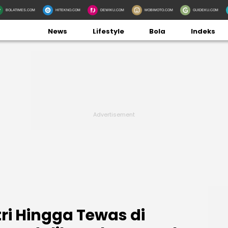
BOLATIMES.COM
HITEKNO.COM
DEWIKU.COM
MOBIMOTO.COM
GUIDEKU.COM
News
Lifestyle
Bola
Indeks
ri Hingga Tewas di