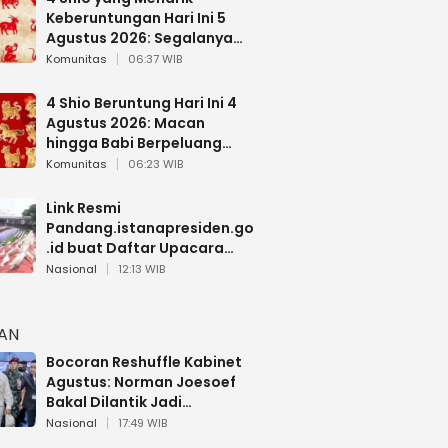
Keberuntungan Hari Ini 5
Agustus 2026: Segalanya
Berjalan Lancar
Komunitas
06:37 WIB
4 Shio Beruntung Hari Ini 4
Agustus 2026: Macan
hingga Babi Berpeluang
Dapat Kabar Baik
Komunitas
06:23 WIB
Link Resmi
Pandang.istanapresiden.go
.id buat Daftar Upacara
Bendera HUT RI di Istana
Nasional
12:13 WIB
Negara
HAN
Bocoran Reshuffle Kabinet
Agustus: Norman Joesoef
Bakal Dilantik Jadi
Wamenhan RI
Nasional
17:49 WIB