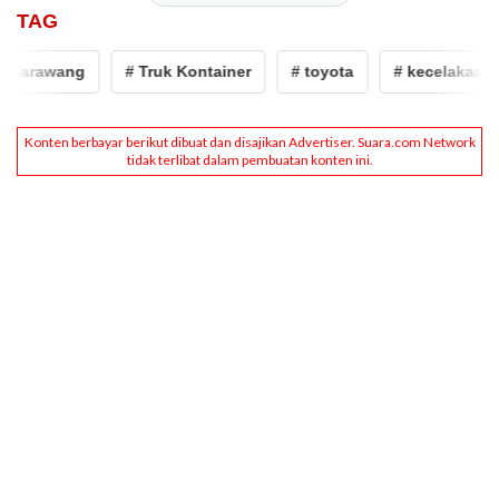
TAG
Karawang
# Truk Kontainer
# toyota
# kecelakaan lalu