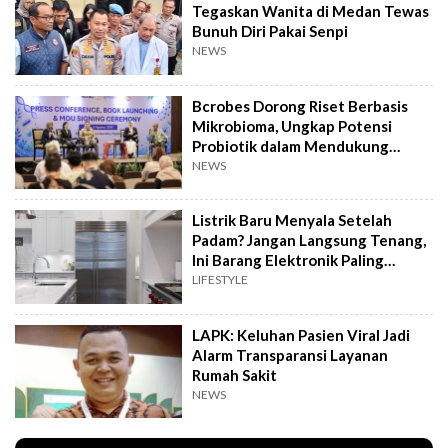
Tegaskan Wanita di Medan Tewas
Bunuh Diri Pakai Senpi
NEWS
Bcrobes Dorong Riset Berbasis
Mikrobioma, Ungkap Potensi
Probiotik dalam Mendukung
Terapi Jerawat
NEWS
Listrik Baru Menyala Setelah
Padam? Jangan Langsung Tenang,
Ini Barang Elektronik Paling
Rawan Rusak
LIFESTYLE
LAPK: Keluhan Pasien Viral Jadi
Alarm Transparansi Layanan
Rumah Sakit
NEWS