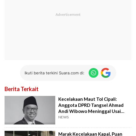
Ikuti berita terkini Suara.com di:
Berita Terkait
Kecelakaan Maut Tol Cipali:
Anggota DPRD Tangsel Ahmad
Andi Wibowo Meninggal Usai
Tabrak Truk
NEWS
Marak Kecelakaan Kapal, Puan