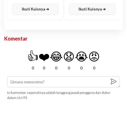
Karisma
Jawa
Ikuti Kuisnya ➔
Ikuti Kuisnya ➔
Komentar
👍
❤️
😂
😧
😭
😡
0
0
0
0
0
0
Isi komentar sepenuhnya adalah tanggung jawab pengguna dan diatur
dalam UU ITE