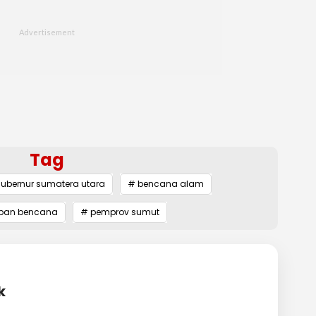
Tag
ubernur sumatera utara
# bencana alam
rban bencana
# pemprov sumut
k