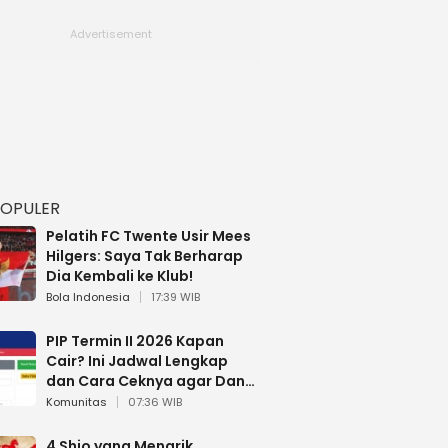
POPULER
Pelatih FC Twente Usir Mees
Hilgers: Saya Tak Berharap
Dia Kembali ke Klub!
Bola Indonesia
17:39 WIB
PIP Termin II 2026 Kapan
Cair? Ini Jadwal Lengkap
dan Cara Ceknya agar Dana
Tidak Hangus!
Komunitas
07:36 WIB
4 Shio yang Menarik