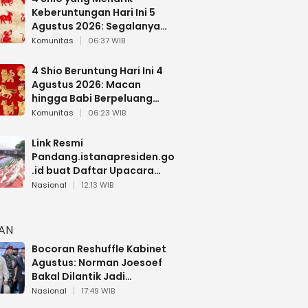
Keberuntungan Hari Ini 5
Agustus 2026: Segalanya
Berjalan Lancar
Komunitas
06:37 WIB
4 Shio Beruntung Hari Ini 4
Agustus 2026: Macan
hingga Babi Berpeluang
Dapat Kabar Baik
Komunitas
06:23 WIB
Link Resmi
Pandang.istanapresiden.go
.id buat Daftar Upacara
Bendera HUT RI di Istana
Nasional
12:13 WIB
Negara
HAN
Bocoran Reshuffle Kabinet
Agustus: Norman Joesoef
Bakal Dilantik Jadi
Wamenhan RI
Nasional
17:49 WIB