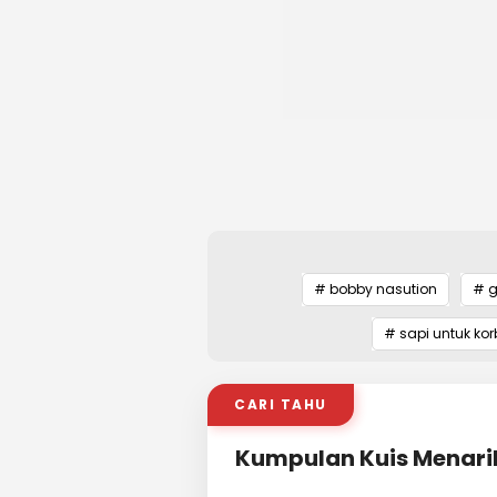
# bobby nasution
# g
# sapi untuk ko
CARI TAHU
Kumpulan Kuis Menari