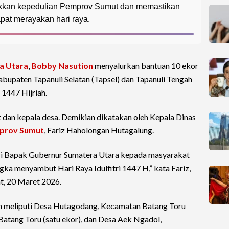
ukkan kepedulian Pemprov Sumut dan memastikan
at merayakan hari raya.
a Utara
,
Bobby Nasution
menyalurkan bantuan 10 ekor
abupaten Tapanuli Selatan (Tapsel) dan Tapanuli Tengah
 1447 Hijriah.
t dan kepala desa. Demikian dikatakan oleh Kepala Dinas
prov Sumut
, Fariz Haholongan Hutagalung.
dari Bapak Gubernur Sumatera Utara kepada masyarakat
ka menyambut Hari Raya Idulfitri 1447 H,” kata Fariz,
t, 20 Maret 2026.
tan meliputi Desa Hutagodang, Kecamatan Batang Toru
Batang Toru (satu ekor), dan Desa Aek Ngadol,