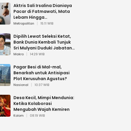
Aktris Sali Irsalina Dianiaya
Pacar di Fatmawati, Mata
Lebam Hingga
Diselamatkan Polantas
Metropolitan
15:11 WIB
Dipilih Lewat Seleksi Ketat,
Bank Dunia Kembali Tunjuk
Sri Mulyani Duduki Jabatan
Strategis
Makro
14:29 WIB
Pagar Besi di Mal-mal,
Benarkah untuk Antisipasi
Plot Kerusuhan Agustus?
Nasional
10:37 WIB
Desa Kecil, Mimpi Mendunia:
Ketika Kolaborasi
Mengubah Wajah Kemiren
Kolom
08:19 WIB