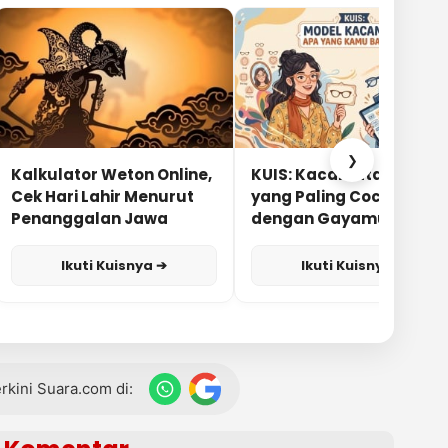
❯
Kalkulator Weton Online,
KUIS: Kacamata Apa
Cek Hari Lahir Menurut
yang Paling Cocok
Penanggalan Jawa
dengan Gayamu?
Ikuti Kuisnya ➔
Ikuti Kuisnya ➔
terkini Suara.com di: