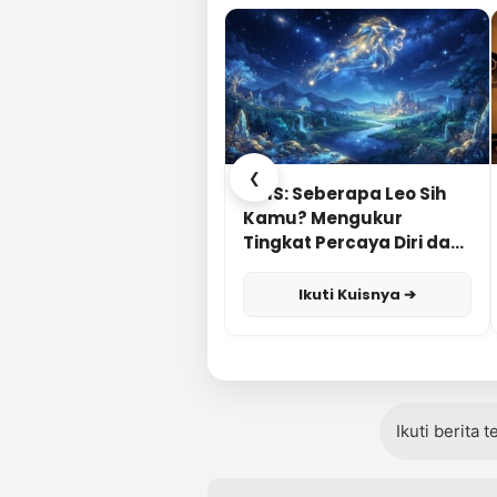
❮
KUIS: Seberapa Leo Sih
Kamu? Mengukur
Tingkat Percaya Diri dan
Karisma
Ikuti Kuisnya ➔
Ikuti berita 