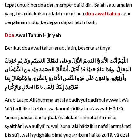
tepat untuk berdoa dan memperbaiki diri. Salah satu amalan
yang bisa dilakukan adalah membaca
doa awal tahun
agar
perjalanan hidup ke depan dapat lebih baik.
Doa
Awal Tahun Hijriyah
Berikut doa awal tahun arab, latin, beserta artinya:
اَللّٰهُمَّ أَنْتَ الأَبَدِيُّ القَدِيمُ الأَوَّلُ وَعَلَى فَضْلِكَ العَظِيْمِ وَكَرِيْمِ جُوْدِكَ
المُعَوَّلُ، وَهٰذَا عَامٌ جَدِيْدٌ قَدْ أَقْبَلَ، أَسْأَلُكَ العِصْمَةَ فِيْهِ مِنَ الشَّيْطَانِ
وَأَوْلِيَائِهِ، وَالعَوْنَ عَلَى هٰذِهِ النَّفْسِ الأَمَّارَةِ بِالسُّوْءِ، وَالاِشْتِغَالَ بِمَا
يُقَرِّبُنِيْ إِلَيْكَ زُلْفَى يَا ذَا الجَلَالِ وَالإِكْرَامِ
Arab Latin: Allâhumma antal abadiyyul qadîmul awwal. Wa
'alâ fadhlikal 'azhîmi wa karîmi jûdikal mu'awwal. Hâdzâ
'âmun jadîdun qad aqbal. As'alukal 'ishmata fîhi minas
syaithâni wa auliyâ'ih, wal 'auna 'alâ hâdzihin nafsil ammârati
bis sû'I, wal isytighâla bimâ yuqarribunî ilaika zulfâ, yâ dzal