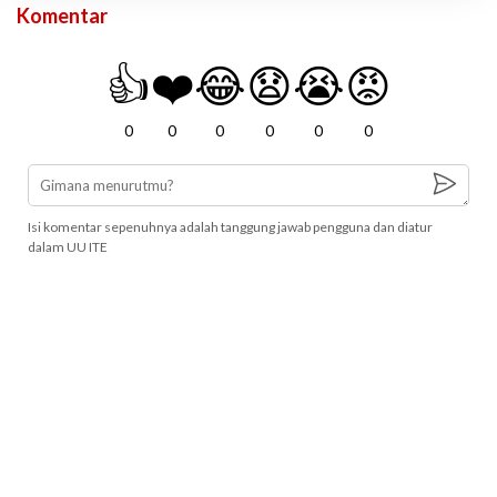
Komentar
👍
❤️
😂
😧
😭
😡
0
0
0
0
0
0
Isi komentar sepenuhnya adalah tanggung jawab pengguna dan diatur
dalam UU ITE