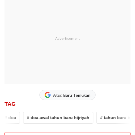
Atur, Baru Temukan
TAG
# doa
# doa awal tahun baru hijriyah
# tahun baru islam