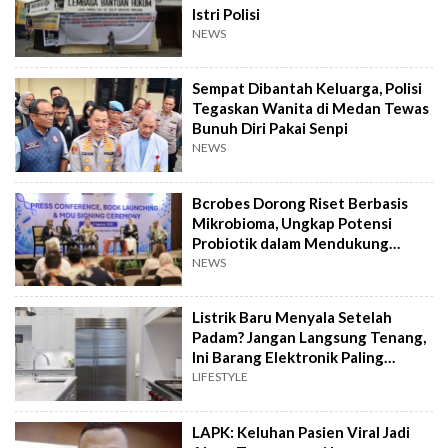
Istri Polisi
NEWS
Sempat Dibantah Keluarga, Polisi
Tegaskan Wanita di Medan Tewas
Bunuh Diri Pakai Senpi
NEWS
Bcrobes Dorong Riset Berbasis
Mikrobioma, Ungkap Potensi
Probiotik dalam Mendukung
Terapi Jerawat
NEWS
Listrik Baru Menyala Setelah
Padam? Jangan Langsung Tenang,
Ini Barang Elektronik Paling
Rawan Rusak
LIFESTYLE
LAPK: Keluhan Pasien Viral Jadi