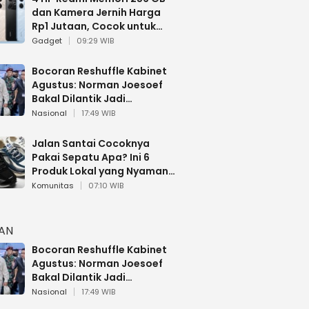
dan Kamera Jernih Harga
Rp1 Jutaan, Cocok untuk
Multitasking
Gadget
09:29 WIB
Bocoran Reshuffle Kabinet
Agustus: Norman Joesoef
Bakal Dilantik Jadi
Wamenhan RI
Nasional
17:49 WIB
Jalan Santai Cocoknya
Pakai Sepatu Apa? Ini 6
Produk Lokal yang Nyaman
Buat 17 Agustusan
Komunitas
07:10 WIB
HAN
Bocoran Reshuffle Kabinet
Agustus: Norman Joesoef
Bakal Dilantik Jadi
Wamenhan RI
Nasional
17:49 WIB