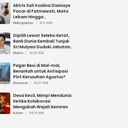
Aktris Sali Irsalina Dianiaya
Pacar di Fatmawati, Mata
Lebam Hingga
Diselamatkan Polantas
Metropolitan
15:11 WIB
Dipilih Lewat Seleksi Ketat,
Bank Dunia Kembali Tunjuk
Sri Mulyani Duduki Jabatan
Strategis
Makro
14:29 WIB
Pagar Besi di Mal-mal,
Benarkah untuk Antisipasi
Plot Kerusuhan Agustus?
Nasional
10:37 WIB
Desa Kecil, Mimpi Mendunia:
Ketika Kolaborasi
Mengubah Wajah Kemiren
Kolom
08:19 WIB