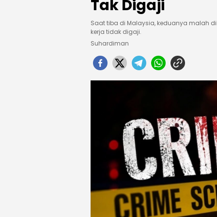
Tak Digaji
Saat tiba di Malaysia, keduanya malah d
kerja tidak digaji.
Suhardiman