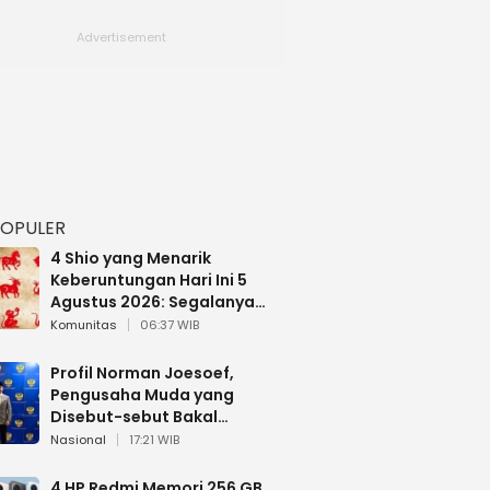
POPULER
4 Shio yang Menarik
Keberuntungan Hari Ini 5
Agustus 2026: Segalanya
Berjalan Lancar
Komunitas
06:37 WIB
Profil Norman Joesoef,
Pengusaha Muda yang
Disebut-sebut Bakal
Dilantik Jadi Wamenhan RI
Nasional
17:21 WIB
4 HP Redmi Memori 256 GB