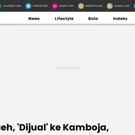
BOLATIMES.COM
HITEKNO.COM
DEWIKU.COM
MOBIMOTO.COM
GUIDEKU.COM
News
Lifestyle
Bola
Indeks
ceh, 'Dijual' ke Kamboja,