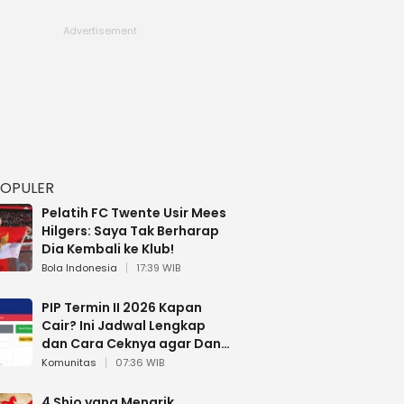
POPULER
Pelatih FC Twente Usir Mees
Hilgers: Saya Tak Berharap
Dia Kembali ke Klub!
Bola Indonesia
17:39 WIB
PIP Termin II 2026 Kapan
Cair? Ini Jadwal Lengkap
dan Cara Ceknya agar Dana
Tidak Hangus!
Komunitas
07:36 WIB
4 Shio yang Menarik