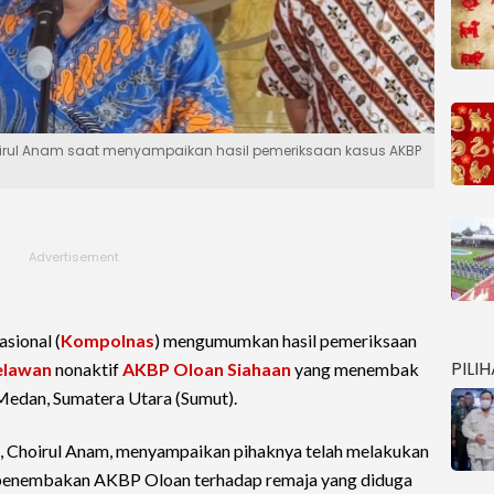
ul Anam saat menyampaikan hasil pemeriksaan kasus AKBP
sional (
Kompolnas
) mengumumkan hasil pemeriksaan
PILI
elawan
nonaktif
AKBP Oloan Siahaan
yang menembak
 Medan, Sumatera Utara (Sumut).
hoirul Anam, menyampaikan pihaknya telah melakukan
us penembakan AKBP Oloan terhadap remaja yang diduga