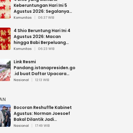
Keberuntungan Hari Ini 5
Agustus 2026: Segalanya
Berjalan Lancar
Komunitas
06:37 WIB
4 Shio Beruntung Hari Ini 4
Agustus 2026: Macan
hingga Babi Berpeluang
Dapat Kabar Baik
Komunitas
06:23 WIB
Link Resmi
Pandang.istanapresiden.go
.id buat Daftar Upacara
Bendera HUT RI di Istana
Nasional
12:13 WIB
Negara
HAN
Bocoran Reshuffle Kabinet
Agustus: Norman Joesoef
Bakal Dilantik Jadi
Wamenhan RI
Nasional
17:49 WIB