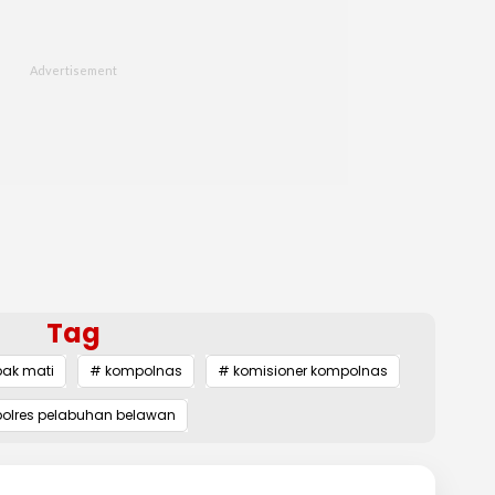
Tag
ak mati
# kompolnas
# komisioner kompolnas
olres pelabuhan belawan