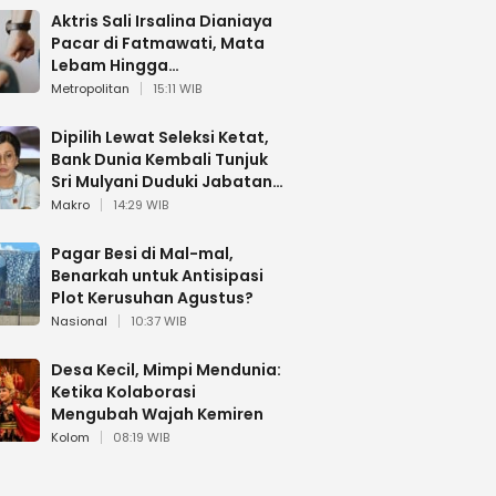
Aktris Sali Irsalina Dianiaya
Pacar di Fatmawati, Mata
Lebam Hingga
Diselamatkan Polantas
Metropolitan
15:11 WIB
Dipilih Lewat Seleksi Ketat,
Bank Dunia Kembali Tunjuk
Sri Mulyani Duduki Jabatan
Strategis
Makro
14:29 WIB
Pagar Besi di Mal-mal,
Benarkah untuk Antisipasi
Plot Kerusuhan Agustus?
Nasional
10:37 WIB
Desa Kecil, Mimpi Mendunia:
Ketika Kolaborasi
Mengubah Wajah Kemiren
Kolom
08:19 WIB