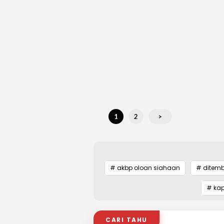
1
2
>
# akbp oloan siahaan
# ditemb
# kap
CARI TAHU