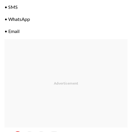
• SMS
• WhatsApp
• Email