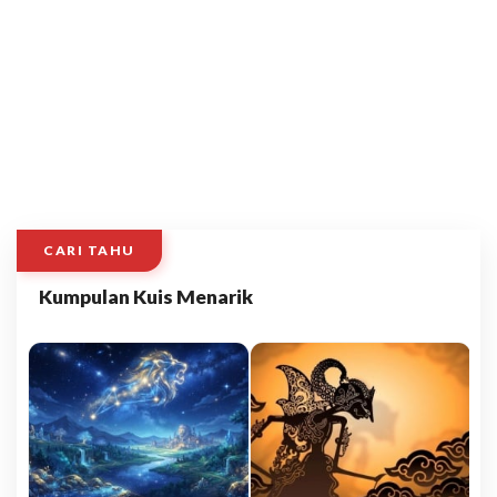
CARI TAHU
Kumpulan Kuis Menarik