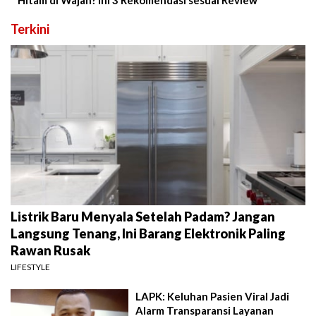
Hitam di Wajah? Ini 3 Rekomendasi sesuai Review
Terkini
Listrik Baru Menyala Setelah Padam? Jangan
Langsung Tenang, Ini Barang Elektronik Paling
Rawan Rusak
LIFESTYLE
LAPK: Keluhan Pasien Viral Jadi
Alarm Transparansi Layanan