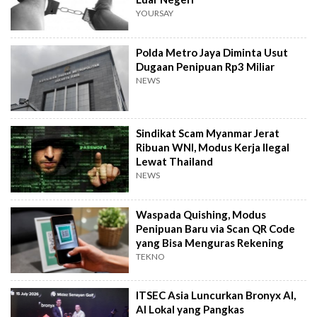
YOURSAY
Polda Metro Jaya Diminta Usut
Dugaan Penipuan Rp3 Miliar
NEWS
Sindikat Scam Myanmar Jerat
Ribuan WNI, Modus Kerja Ilegal
Lewat Thailand
NEWS
Waspada Quishing, Modus
Penipuan Baru via Scan QR Code
yang Bisa Menguras Rekening
TEKNO
ITSEC Asia Luncurkan Bronyx AI,
AI Lokal yang Pangkas