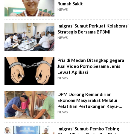
Rumah Sakit
NEWS
Imigrasi Sumut Perkuat Kolaborasi
Strategis Bersama BP3MI
NEWS
Pria di Medan Ditangkap gegara
Jual Video Porno Sesama Jenis
Lewat Aplikasi
NEWS
DPM Dorong Kemandirian
Ekonomi Masyarakat Melalui
Pelatihan Pertukangan Kayu-
Pelatihan UMKM
NEWS
Imigrasi Sumut-Pemko Tebing