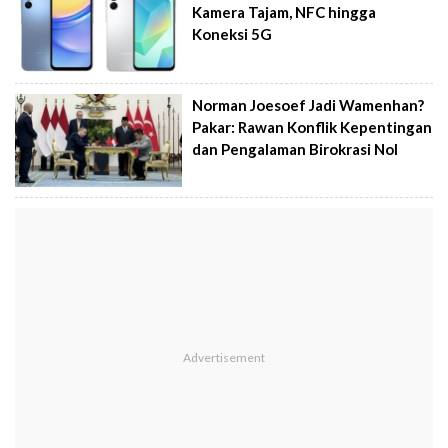
Kamera Tajam, NFC hingga
Koneksi 5G
Norman Joesoef Jadi Wamenhan?
Pakar: Rawan Konflik Kepentingan
dan Pengalaman Birokrasi Nol