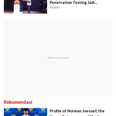
Penetration Testing Jadi
Hitungan Jam
TEKNO
Rekomendasi
Profile of Norman Joesoef, the