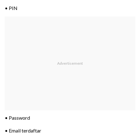
• PIN
• Password
• Email terdaftar