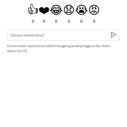
👍
❤️
😂
😧
😭
😡
0
0
0
0
0
0
Isi komentar sepenuhnya adalah tanggung jawab pengguna dan diatur
dalam UU ITE