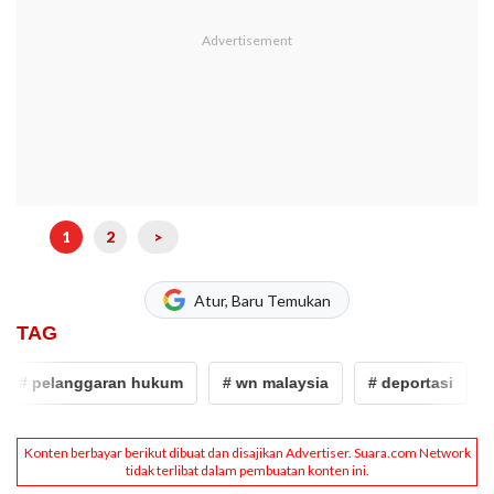
1
2
>
Atur, Baru Temukan
TAG
# pelanggaran hukum
# wn malaysia
# deportasi
# 