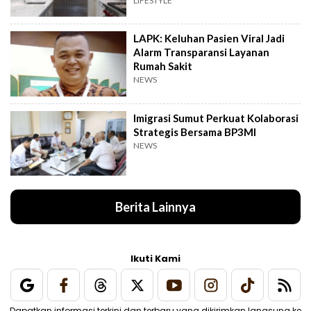
Rawan Rusak
LIFESTYLE
LAPK: Keluhan Pasien Viral Jadi
Alarm Transparansi Layanan
Rumah Sakit
NEWS
Imigrasi Sumut Perkuat Kolaborasi
Strategis Bersama BP3MI
NEWS
Berita Lainnya
Ikuti Kami
Dapatkan informasi terkini dan terbaru yang dikirimkan langsung ke