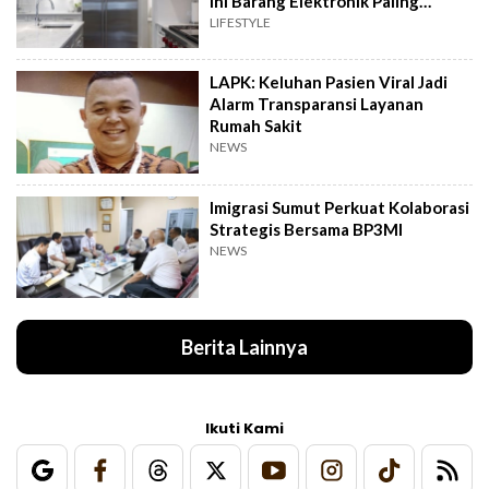
Ini Barang Elektronik Paling
Rawan Rusak
LIFESTYLE
LAPK: Keluhan Pasien Viral Jadi
Alarm Transparansi Layanan
Rumah Sakit
NEWS
Imigrasi Sumut Perkuat Kolaborasi
Strategis Bersama BP3MI
NEWS
Berita Lainnya
Ikuti Kami