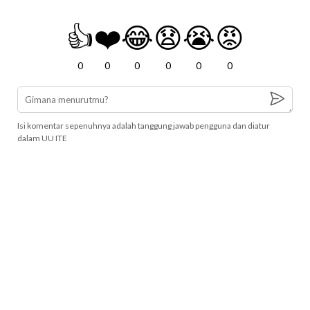
👍
❤️
😂
😧
😭
😡
0
0
0
0
0
0
Isi komentar sepenuhnya adalah tanggung jawab pengguna dan diatur
dalam UU ITE